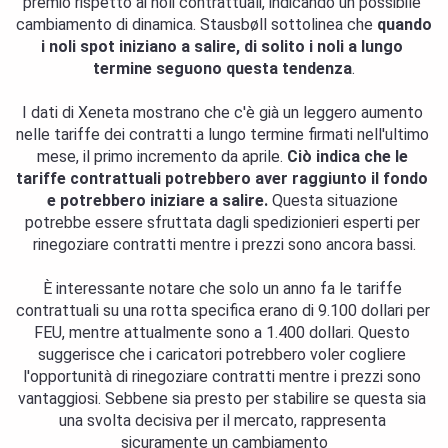
premio rispetto ai noli contrattuali, indicando un possibile 
cambiamento di dinamica. Stausbøll sottolinea che 
quando 
i noli spot iniziano a salire, di solito i noli a lungo 
termine seguono questa tendenza
.
I dati di Xeneta mostrano che c'è già un leggero aumento 
nelle tariffe dei contratti a lungo termine firmati nell'ultimo 
mese, il primo incremento da aprile. 
Ciò indica che le 
tariffe contrattuali potrebbero aver raggiunto il fondo 
e potrebbero iniziare a salire.
 Questa situazione 
potrebbe essere sfruttata dagli spedizionieri esperti per 
rinegoziare contratti mentre i prezzi sono ancora bassi.
È interessante notare che solo un anno fa le tariffe 
contrattuali su una rotta specifica erano di 9.100 dollari per 
FEU, mentre attualmente sono a 1.400 dollari. Questo 
suggerisce che i caricatori potrebbero voler cogliere 
l'opportunità di rinegoziare contratti mentre i prezzi sono 
vantaggiosi. Sebbene sia presto per stabilire se questa sia 
una svolta decisiva per il mercato, rappresenta 
sicuramente un cambiamento