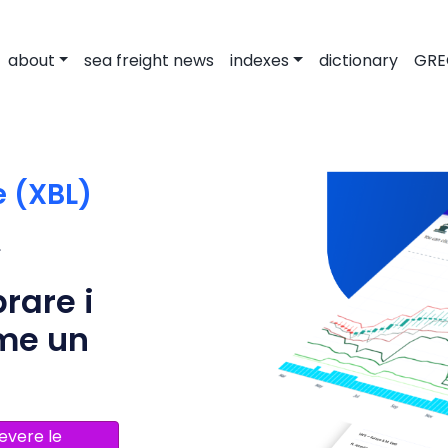
about
sea freight news
indexes
dictionary
GRE
e (XBL)
rare i
ome un
cevere le