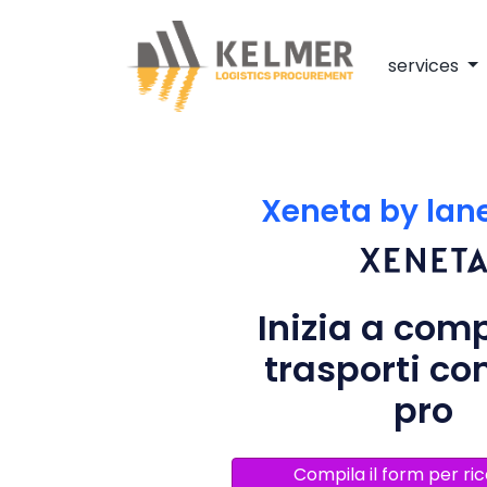
services
Xeneta by lan
Inizia a comp
trasporti c
pro
Compila il form per ri