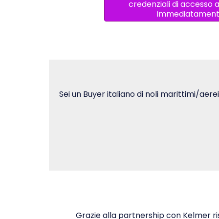
credenziali di accesso 
immediatamen
Sei un Buyer italiano di noli marittimi/aerei
Grazie alla partnership con Kelmer ris